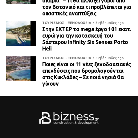
σκαριά” – Τι θα αλλάξει γύρω από
τον Βοτανικό και τι προβλέπεται για
οικιστικές αναπτύξεις
ΤΟΥΡΙΣΜΟΣ - ΞΕΝΟΔΟΧΕΙΑ
3 εβδομάδες ago
Στην ΕΚΤΕΡ το mega έργο 101 εκατ.
ευρώ για την κατασκευή του
5άστερου Infinity Six Senses Porto
Heli
ΤΟΥΡΙΣΜΟΣ - ΞΕΝΟΔΟΧΕΙΑ
2 εβδομάδες ago
Ποιες είναι οι 11 νέες ξενοδοχειακές
επενδύσεις που δρομολογούνται
στις Κυκλάδες – Σε ποιά νησιά θα
γίνουν