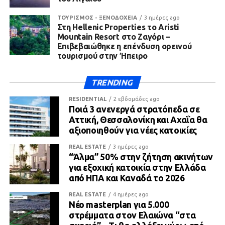
ΤΟΥΡΙΣΜΟΣ - ΞΕΝΟΔΟΧΕΙΑ
3 ημέρες ago
Στη Hellenic Properties το Aristi
Mountain Resort στο Ζαγόρι –
Επιβεβαιώθηκε η επένδυση ορεινού
τουρισμού στην Ήπειρο
TRENDING
RESIDENTIAL
2 εβδομάδες ago
Ποιά 3 ανενεργά στρατόπεδα σε
Αττική, Θεσσαλονίκη και Αχαΐα θα
αξιοποιηθούν για νέες κατοικίες
REAL ESTATE
3 ημέρες ago
“Άλμα” 50% στην ζήτηση ακινήτων
για εξοχική κατοικία στην Ελλάδα
από ΗΠΑ και Καναδά το 2026
REAL ESTATE
4 ημέρες ago
Νέο masterplan για 5.000
στρέμματα στον Ελαιώνα “στα