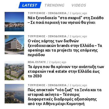
LATEST
TRENDING
VIDEOS
ΤΟΥΡΙΣΜΟΣ - ΞΕΝΟΔΟΧΕΙΑ
2 ημέρες ago
Νέο ξενοδοχείο “στα σκαριά” στη Σκιάθο
– Σε ποιά περιοχή του νησιού θα γίνει
ΤΟΥΡΙΣΜΟΣ - ΞΕΝΟΔΟΧΕΙΑ
2 ημέρες ago
Ο νέος χάρτης των διεθνών
ξενοδοχειακών brands στην Ελλάδα – Τα
openings και τα projects της επόμενης
περιόδου
REAL ESTATE
2 ημέρες ago
Τα έργα που θα κρίνουν την ανάπτυξη των
εταιρειών real estate στην Ελλάδα έως
το 2030
ΤΟΥΡΙΣΜΟΣ - ΞΕΝΟΔΟΧΕΙΑ
2 ημέρες ago
Πώς αποκτούν “νέα ζωή” τα Ξενία και τα
ιστορικά ακίνητα – Τέσσερις
διαφορετικές διαδρομές αξιοποίησης
από την Αθήνα μέχρι Κομοτηνή