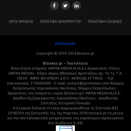
ΌΡΟΙ ΧΡΗΣΗΣ
ΠΟΛΙΤΙΚΗ ΑΠΟΡΡΗΤΟΥ
ΠΟΛΙΤΙΚΗ COOKIES
Επικοινωνία
Copyright © 2019-2024 Bizness.gr
Bizness.gr - Ταυτότητα
Ιδιοκτήτρια εταιρεία: «INFRA MEDIA M.I.K.E.» Διακριτικός τίτλος:
«INFRA MEDIA» - Έδρα: Δήμος Αθηναίων, Αριστείδου αρ. 10-12, Τ.Κ.
10559 - ΑΦΜ: 801478591 Δ.Ο.Υ.: ΚΕΦΟΔΕ ΑΤΤΙΚΗΣ. - Τηλ.
επικοινωνίας: 2130405600 - E-mail: contact@ypodomes.com Νόμιμος
Εκπρόσωπος: Καραγιάννης Νικόλαος, Νόμιμος Εκπρόσωπος -
Δικαιούχος του ονόματος τομέα (bizness.gr): INFRA MEDIA M.I.K.E. -
Διευθυντής/Διαχειριστής: Καραγιάννης Νικόλαος - Διευθυντής
Σύνταξης: Κατερίνα Παναγέα
Η Εταιρεία δηλώνει ότι έχει συμμορφωθεί με τη Σύσταση (ΕΕ)
2018/334 της Επιτροπής της 1ης Μαρτίου 2018 σχετικά με τα μέτρα
για την αποτελεσματική αντιμετώπιση του παράνομου περιεχομένου
στο διαδίκτυο (L 63).