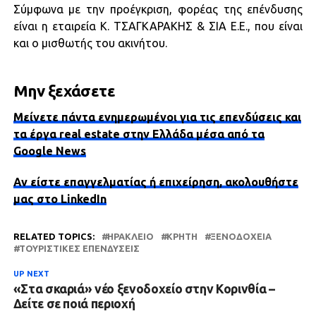
Σύμφωνα με την προέγκριση, φορέας της επένδυσης
είναι η εταιρεία Κ. ΤΣΑΓΚΑΡΑΚΗΣ & ΣΙΑ Ε.Ε., που είναι
και ο μισθωτής του ακινήτου.
Μην ξεχάσετε
Μείνετε πάντα ενημερωμένοι για τις επενδύσεις και
τα έργα real estate στην Ελλάδα μέσα από τα
Google News
Αν είστε επαγγελματίας ή επιχείρηση, ακολουθήστε
μας στο LinkedIn
RELATED TOPICS:
ΗΡΆΚΛΕΙΟ
ΚΡΉΤΗ
ΞΕΝΟΔΟΧΕΊΑ
ΤΟΥΡΙΣΤΙΚΈΣ ΕΠΕΝΔΎΣΕΙΣ
UP NEXT
«Στα σκαριά» νέο ξενοδοχείο στην Κορινθία –
Δείτε σε ποιά περιοχή