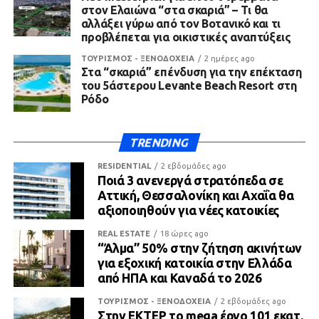
στον Ελαιώνα “στα σκαριά” – Τι θα
αλλάξει γύρω από τον Βοτανικό και τι
προβλέπεται για οικιστικές αναπτύξεις
ΤΟΥΡΙΣΜΟΣ - ΞΕΝΟΔΟΧΕΙΑ
2 ημέρες ago
Στα “σκαριά” επένδυση για την επέκταση
του 5άστερου Levante Beach Resort στη
Ρόδο
TRENDING
RESIDENTIAL
2 εβδομάδες ago
Ποιά 3 ανενεργά στρατόπεδα σε
Αττική, Θεσσαλονίκη και Αχαΐα θα
αξιοποιηθούν για νέες κατοικίες
REAL ESTATE
18 ώρες ago
“Άλμα” 50% στην ζήτηση ακινήτων
για εξοχική κατοικία στην Ελλάδα
από ΗΠΑ και Καναδά το 2026
ΤΟΥΡΙΣΜΟΣ - ΞΕΝΟΔΟΧΕΙΑ
2 εβδομάδες ago
Στην ΕΚΤΕΡ το mega έργο 101 εκατ.