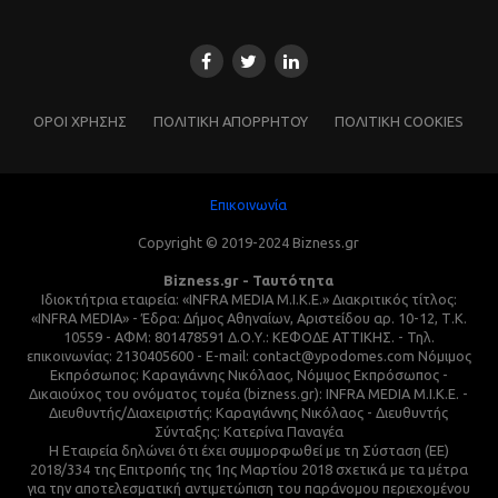
ΌΡΟΙ ΧΡΗΣΗΣ
ΠΟΛΙΤΙΚΗ ΑΠΟΡΡΗΤΟΥ
ΠΟΛΙΤΙΚΗ COOKIES
Επικοινωνία
Copyright © 2019-2024 Bizness.gr
Bizness.gr - Ταυτότητα
Ιδιοκτήτρια εταιρεία: «INFRA MEDIA M.I.K.E.» Διακριτικός τίτλος:
«INFRA MEDIA» - Έδρα: Δήμος Αθηναίων, Αριστείδου αρ. 10-12, Τ.Κ.
10559 - ΑΦΜ: 801478591 Δ.Ο.Υ.: ΚΕΦΟΔΕ ΑΤΤΙΚΗΣ. - Τηλ.
επικοινωνίας: 2130405600 - E-mail: contact@ypodomes.com Νόμιμος
Εκπρόσωπος: Καραγιάννης Νικόλαος, Νόμιμος Εκπρόσωπος -
Δικαιούχος του ονόματος τομέα (bizness.gr): INFRA MEDIA M.I.K.E. -
Διευθυντής/Διαχειριστής: Καραγιάννης Νικόλαος - Διευθυντής
Σύνταξης: Κατερίνα Παναγέα
Η Εταιρεία δηλώνει ότι έχει συμμορφωθεί με τη Σύσταση (ΕΕ)
2018/334 της Επιτροπής της 1ης Μαρτίου 2018 σχετικά με τα μέτρα
για την αποτελεσματική αντιμετώπιση του παράνομου περιεχομένου