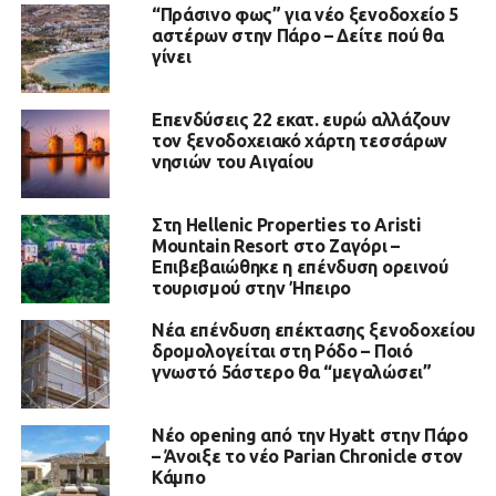
“Πράσινο φως” για νέο ξενοδοχείο 5
αστέρων στην Πάρο – Δείτε πού θα
γίνει
Επενδύσεις 22 εκατ. ευρώ αλλάζουν
τον ξενοδοχειακό χάρτη τεσσάρων
νησιών του Αιγαίου
Στη Hellenic Properties το Aristi
Mountain Resort στο Ζαγόρι –
Επιβεβαιώθηκε η επένδυση ορεινού
τουρισμού στην Ήπειρο
Νέα επένδυση επέκτασης ξενοδοχείου
δρομολογείται στη Ρόδο – Ποιό
γνωστό 5άστερο θα “μεγαλώσει”
Νέο opening από την Hyatt στην Πάρο
– Άνοιξε το νέο Parian Chronicle στον
Κάμπο