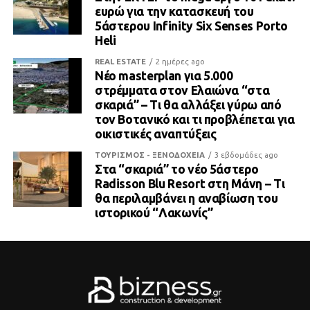
ευρώ για την κατασκευή του
5άστερου Infinity Six Senses Porto
Heli
REAL ESTATE
2 ημέρες ago
Νέο masterplan για 5.000
στρέμματα στον Ελαιώνα “στα
σκαριά” – Τι θα αλλάξει γύρω από
τον Βοτανικό και τι προβλέπεται για
οικιστικές αναπτύξεις
ΤΟΥΡΙΣΜΟΣ - ΞΕΝΟΔΟΧΕΙΑ
3 εβδομάδες ago
Στα “σκαριά” το νέο 5άστερο
Radisson Blu Resort στη Μάνη – Τι
θα περιλαμβάνει η αναβίωση του
ιστορικού “Λακωνίς”