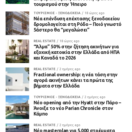
τουρισμού στην Ήπειρο
ΤΟΥΡΙΣΜΟΣ - ΞΕΝΟΔΟΧΕΙΑ
18 ώρες ago
Νέα επένδυση επέκτασης ξενοδοχείου
δρομολογείται στη Ρόδο – Ποιό γνωστό
5άστερο θα “μεγαλώσει”
REAL ESTATE
18 ώρες ago
“Άλμα” 50% στην ζήτηση ακινήτων για
εξοχική κατοικία στην Ελλάδα από ΗΠΑ
και Καναδά το 2026
REAL ESTATE
2 ημέρες ago
Fractional ownership: η νέα τάση στην
αγορά ακινήτων κάνει τα πρώτα της
βήματα στην Ελλάδα
ΤΟΥΡΙΣΜΟΣ - ΞΕΝΟΔΟΧΕΙΑ
2 ημέρες ago
Νέο opening από την Hyatt στην Πάρο –
Άνοιξε το νέο Parian Chronicle στον
Κάμπο
REAL ESTATE
2 ημέρες ago
Νέο masterplan για 5.000 στρέμματα