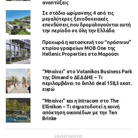
αναπτύξεις
Σε στάδιο ωρίμανσης 4 από τις
μεγαλύτερες ξενοδοχειακές
επενδύσεις που δρομολογούνται αυτή
την περίοδο σε όλη την Ελλάδα
Προχωρά η κατασκευή του “πράσινου”
κτιρίου γραφείων MOB One της
Hellenic Properties στο Μαρούσι
“Μπαίνει” στο Votanikos Business Park
της Dimand ο ΔΕΔΔΗΕ – Τι
περιλαμβάνει το διπλό deal 158,3 εκατ.
ευρώ
“Μπαίνει” και η Intracom στο The
Ellinikon – Τι σηματοδοτεί η κοινή
απόκτηση οικοπέδων με την Ten
Brinke
ADVERTISEMENT