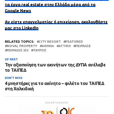
τα έργα real estate στην Ελλάδα μέσα από τα
Google News
Αν είστε επαγγελματίας ή επιχείρηση, ακολουθήστε
μας στο LinkedIn
RELATED TOPICS:
CITY RESORT
FEATURED
NOVAL PROPERTY
ΑΘΉΝΑ
ΑΤΤΙΚΗ
ΠΕΙΡΑΙΏΣ
ΠΕΙΡΑΙΏΣ 252
ΤΑΎΡΟΣ
UP NEXT
Την αξιοποίηση των ακινήτων της ΔΥΠΑ ανέλαβε
το ΤΑΙΠΕΔ
DON'T MISS
4 μνηστήρες για το ακίνητο – φιλέτο του ΤΑΙΠΕΔ
στη Χαλκιδική
ADVERTISEMENT