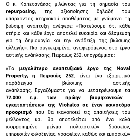
Ο κ. Καπετανάκος μιλώντας για τη σημασία του
repurposing
, της αξιοποίησης δηλαδή του
υπάρχοντος κτηριακού αποθέματος με γνώμονα τη
βιώσιμη ανάπτυξη ανέφερε: «Πιστεύουμε ότι κάθε
κτήριο και κάθε έργο αποτελεί ευκαιρία και δέσμευση
για τη δημιουργία και την ανάδειξη της βιώσιμης
αλλαγής». Πιο συγκεκριμένα, αναφερόμενος στο έργο
αστικής ανάπλασης, Πειραιώς 252, υπογράμμισε :
«Το
μεγαλύτερο αναπτυξιακό έργο της Noval
Property, η Πειραιώς 252
, είναι ένα εξαιρετικό
παράδειγμα βιώσιμης αστικής
ανάπλασης. Εργαζόμαστε για να μετατρέψουμε τα
72.000 τ.μ. των πρώην βιομηχανικών
εγκαταστάσεων της Viohalco σε έναν καινοτόμο
προορισμό
που θα ικανοποιεί τις απαιτήσεις του
μέλλοντος και θα αποτελείται από ένα καλά
ισορροπημένο μείγμα πολιτιστικών δράσεων,
υπηρεσιών φιλοξενίας, γραφείων, καθώς και εμπορικών