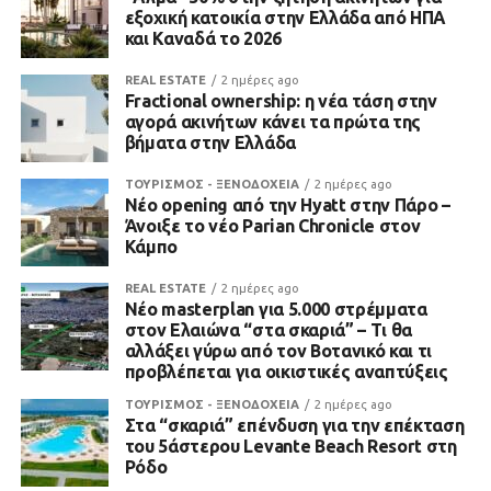
εξοχική κατοικία στην Ελλάδα από ΗΠΑ
και Καναδά το 2026
REAL ESTATE
2 ημέρες ago
Fractional ownership: η νέα τάση στην
αγορά ακινήτων κάνει τα πρώτα της
βήματα στην Ελλάδα
ΤΟΥΡΙΣΜΟΣ - ΞΕΝΟΔΟΧΕΙΑ
2 ημέρες ago
Νέο opening από την Hyatt στην Πάρο –
Άνοιξε το νέο Parian Chronicle στον
Κάμπο
REAL ESTATE
2 ημέρες ago
Νέο masterplan για 5.000 στρέμματα
στον Ελαιώνα “στα σκαριά” – Τι θα
αλλάξει γύρω από τον Βοτανικό και τι
προβλέπεται για οικιστικές αναπτύξεις
ΤΟΥΡΙΣΜΟΣ - ΞΕΝΟΔΟΧΕΙΑ
2 ημέρες ago
Στα “σκαριά” επένδυση για την επέκταση
του 5άστερου Levante Beach Resort στη
Ρόδο