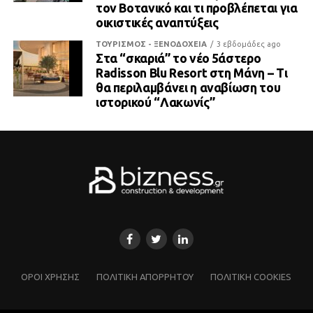
τον Βοτανικό και τι προβλέπεται για
οικιστικές αναπτύξεις
ΤΟΥΡΙΣΜΟΣ - ΞΕΝΟΔΟΧΕΙΑ
3 εβδομάδες ago
Στα “σκαριά” το νέο 5άστερο
Radisson Blu Resort στη Μάνη – Τι
θα περιλαμβάνει η αναβίωση του
ιστορικού “Λακωνίς”
ΌΡΟΙ ΧΡΗΣΗΣ
ΠΟΛΙΤΙΚΗ ΑΠΟΡΡΗΤΟΥ
ΠΟΛΙΤΙΚΗ COOKIES