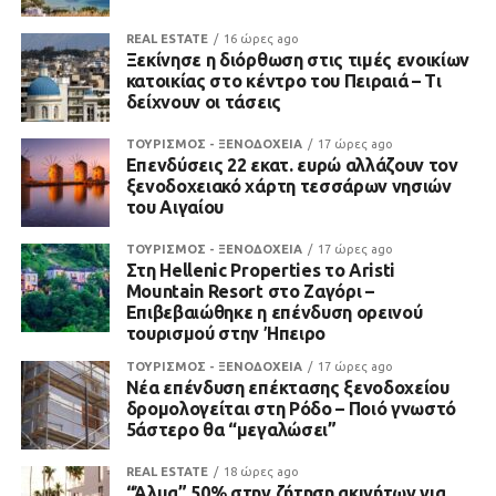
REAL ESTATE
16 ώρες ago
Ξεκίνησε η διόρθωση στις τιμές ενοικίων
κατοικίας στο κέντρο του Πειραιά – Τι
δείχνουν οι τάσεις
ΤΟΥΡΙΣΜΟΣ - ΞΕΝΟΔΟΧΕΙΑ
17 ώρες ago
Επενδύσεις 22 εκατ. ευρώ αλλάζουν τον
ξενοδοχειακό χάρτη τεσσάρων νησιών
του Αιγαίου
ΤΟΥΡΙΣΜΟΣ - ΞΕΝΟΔΟΧΕΙΑ
17 ώρες ago
Στη Hellenic Properties το Aristi
Mountain Resort στο Ζαγόρι –
Επιβεβαιώθηκε η επένδυση ορεινού
τουρισμού στην Ήπειρο
ΤΟΥΡΙΣΜΟΣ - ΞΕΝΟΔΟΧΕΙΑ
17 ώρες ago
Νέα επένδυση επέκτασης ξενοδοχείου
δρομολογείται στη Ρόδο – Ποιό γνωστό
5άστερο θα “μεγαλώσει”
REAL ESTATE
18 ώρες ago
“Άλμα” 50% στην ζήτηση ακινήτων για