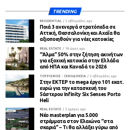
TRENDING
RESIDENTIAL
2 εβδομάδες ago
Ποιά 3 ανενεργά στρατόπεδα σε
Αττική, Θεσσαλονίκη και Αχαΐα θα
αξιοποιηθούν για νέες κατοικίες
REAL ESTATE
18 ώρες ago
“Άλμα” 50% στην ζήτηση ακινήτων
για εξοχική κατοικία στην Ελλάδα
από ΗΠΑ και Καναδά το 2026
ΤΟΥΡΙΣΜΟΣ - ΞΕΝΟΔΟΧΕΙΑ
2 εβδομάδες ago
Στην ΕΚΤΕΡ το mega έργο 101 εκατ.
ευρώ για την κατασκευή του
5άστερου Infinity Six Senses Porto
Heli
REAL ESTATE
2 ημέρες ago
Νέο masterplan για 5.000
στρέμματα στον Ελαιώνα “στα
σκαριά” – Τι θα αλλάξει γύρω από