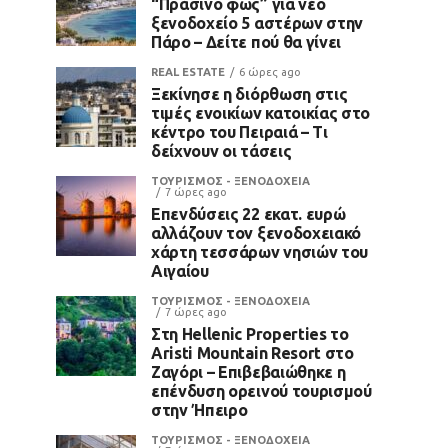
“Πράσινο φως” για νέο
ξενοδοχείο 5 αστέρων στην
Πάρο – Δείτε πού θα γίνει
REAL ESTATE
6 ώρες ago
Ξεκίνησε η διόρθωση στις
τιμές ενοικίων κατοικίας στο
κέντρο του Πειραιά – Τι
δείχνουν οι τάσεις
ΤΟΥΡΙΣΜΟΣ - ΞΕΝΟΔΟΧΕΙΑ
7 ώρες ago
Επενδύσεις 22 εκατ. ευρώ
αλλάζουν τον ξενοδοχειακό
χάρτη τεσσάρων νησιών του
Αιγαίου
ΤΟΥΡΙΣΜΟΣ - ΞΕΝΟΔΟΧΕΙΑ
7 ώρες ago
Στη Hellenic Properties το
Aristi Mountain Resort στο
Ζαγόρι – Επιβεβαιώθηκε η
επένδυση ορεινού τουρισμού
στην Ήπειρο
ΤΟΥΡΙΣΜΟΣ - ΞΕΝΟΔΟΧΕΙΑ