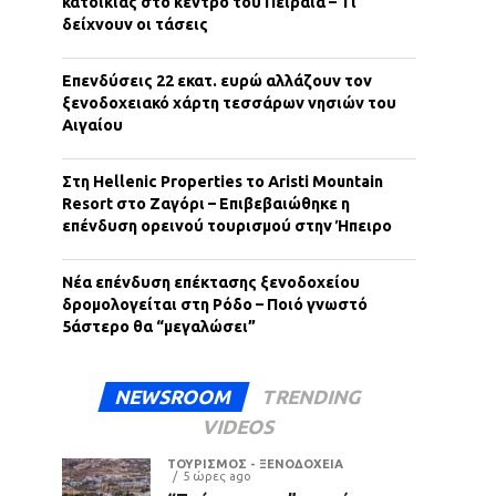
κατοικίας στο κέντρο του Πειραιά – Τι
δείχνουν οι τάσεις
Επενδύσεις 22 εκατ. ευρώ αλλάζουν τον
ξενοδοχειακό χάρτη τεσσάρων νησιών του
Αιγαίου
Στη Hellenic Properties το Aristi Mountain
Resort στο Ζαγόρι – Επιβεβαιώθηκε η
επένδυση ορεινού τουρισμού στην Ήπειρο
Νέα επένδυση επέκτασης ξενοδοχείου
δρομολογείται στη Ρόδο – Ποιό γνωστό
5άστερο θα “μεγαλώσει”
NEWSROOM
TRENDING
VIDEOS
ΤΟΥΡΙΣΜΟΣ - ΞΕΝΟΔΟΧΕΙΑ
5 ώρες ago