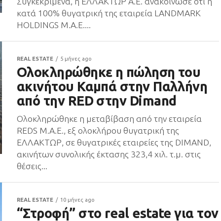
Συγκεκριμένα, η ΕΛΛΑΚΤΩΡ Α.Ε. ανακοίνωσε ότι η
κατά 100% θυγατρική της εταιρεία LANDMARK
HOLDINGS Μ.Α.Ε....
REAL ESTATE
5 μήνες ago
Ολοκληρώθηκε η πώληση του
ακινήτου Καμπά στην Παλλήνη
από την RED στην Dimand
Ολοκληρώθηκε η μεταβίβαση από την εταιρεία
REDS Μ.Α.Ε., εξ ολοκλήρου θυγατρική της
ΕΛΛΑΚΤΩΡ, σε θυγατρικές εταιρείες της DIMAND,
ακινήτων συνολικής έκτασης 323,4 χιλ. τ.μ. στις
θέσεις...
REAL ESTATE
10 μήνες ago
“Στροφή” στο real estate για τον