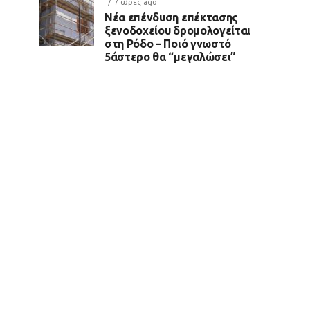
7 ώρες ago
Νέα επένδυση επέκτασης
ξενοδοχείου δρομολογείται
στη Ρόδο – Ποιό γνωστό
5άστερο θα “μεγαλώσει”