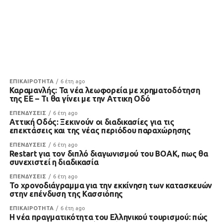
ΕΠΙΚΑΙΡΟΤΗΤΑ
6 έτη ago
Καραμανλής: Τα νέα λεωφορεία με χρηματοδότηση
της ΕΕ – Τι θα γίνει με την Αττικη Οδό
ΕΠΕΝΔΥΣΕΙΣ
6 έτη ago
Αττική Οδός: Ξεκινούν οι διαδικασίες για τις
επεκτάσεις και της νέας περιόδου παραχώρησης
ΕΠΕΝΔΥΣΕΙΣ
6 έτη ago
Restart για τον διπλό διαγωνισμού του ΒΟΑΚ, πως θα
συνεχιστεί η διαδικασία
ΕΠΕΝΔΥΣΕΙΣ
6 έτη ago
Το χρονοδιάγραμμα για την εκκίνηση των κατασκευών
στην επένδυση της Κασσιόπης
ΕΠΙΚΑΙΡΟΤΗΤΑ
6 έτη ago
Η νέα πραγματικότητα του Ελληνικού τουρισμού: πώς