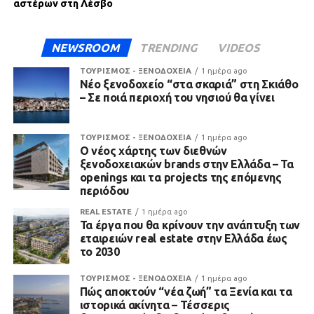
αστέρων στη Λέσβο
NEWSROOM
TRENDING
VIDEOS
ΤΟΥΡΙΣΜΟΣ - ΞΕΝΟΔΟΧΕΙΑ
1 ημέρα ago
Νέο ξενοδοχείο “στα σκαριά” στη Σκιάθο
– Σε ποιά περιοχή του νησιού θα γίνει
ΤΟΥΡΙΣΜΟΣ - ΞΕΝΟΔΟΧΕΙΑ
1 ημέρα ago
Ο νέος χάρτης των διεθνών
ξενοδοχειακών brands στην Ελλάδα – Τα
openings και τα projects της επόμενης
περιόδου
REAL ESTATE
1 ημέρα ago
Τα έργα που θα κρίνουν την ανάπτυξη των
εταιρειών real estate στην Ελλάδα έως
το 2030
ΤΟΥΡΙΣΜΟΣ - ΞΕΝΟΔΟΧΕΙΑ
1 ημέρα ago
Πώς αποκτούν “νέα ζωή” τα Ξενία και τα
ιστορικά ακίνητα – Τέσσερις