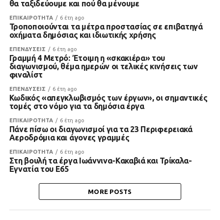
θα ταξιδεύουμε και πού θα μένουμε
ΕΠΙΚΑΙΡΟΤΗΤΑ
6 έτη ago
Τροποποιούνται τα μέτρα προστασίας σε επιβατηγά
οχήματα δημόσιας και ιδιωτικής χρήσης
ΕΠΕΝΔΥΣΕΙΣ
6 έτη ago
Γραμμή 4 Μετρό: Έτοιμη η «σκακιέρα» του
διαγωνισμού, θέμα ημερών οι τελικές κινήσεις των
φιναλίστ
ΕΠΕΝΔΥΣΕΙΣ
6 έτη ago
Κωδικός «απεγκλωβισμός των έργων», οι σημαντικές
τομές στο νόμο για τα δημόσια έργα
ΕΠΙΚΑΙΡΟΤΗΤΑ
6 έτη ago
Πάνε πίσω οι διαγωνισμοί για τα 23 Περιφερειακά
Αεροδρόμια και άγονες γραμμές
ΕΠΙΚΑΙΡΟΤΗΤΑ
6 έτη ago
Στη βουλή τα έργα Ιωάννινα-Κακαβιά και Τρίκαλα-
Εγνατία του Ε65
MORE POSTS