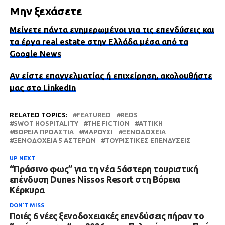
Μην ξεχάσετε
Μείνετε πάντα ενημερωμένοι για τις επενδύσεις και
τα έργα real estate στην Ελλάδα μέσα από τα
Google News
Αν είστε επαγγελματίας ή επιχείρηση, ακολουθήστε
μας στο LinkedIn
RELATED TOPICS:
FEATURED
REDS
SWOT HOSPITALITY
THE FICTION
ΑΤΤΙΚΗ
ΒΌΡΕΙΑ ΠΡΟΆΣΤΙΑ
ΜΑΡΟΎΣΙ
ΞΕΝΟΔΟΧΕΊΑ
ΞΕΝΟΔΟΧΕΊΑ 5 ΑΣΤΈΡΩΝ
ΤΟΥΡΙΣΤΙΚΈΣ ΕΠΕΝΔΎΣΕΙΣ
UP NEXT
“Πράσινο φως” για τη νέα 5άστερη τουριστική
επένδυση Dunes Nissos Resort στη Βόρεια
Κέρκυρα
DON'T MISS
Ποιές 6 νέες ξενοδοχειακές επενδύσεις πήραν το