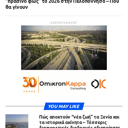
“πράσινο φως” το 2026 στην Πελοπόννησο – Πού
θα γίνουν
ADVERTISEMENT
YOU MAY LIKE
Πώς αποκτούν “νέα ζωή” τα Ξενία και
τα ιστορικά ακίνητα – Τέσσερις
διαφορετικές διαδρομές αξιοποίησης