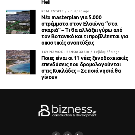
Heli
REAL ESTATE
2 ημέρες ago
Νέο masterplan για 5.000
στρέμματα στον Ελαιώνα “στα
σκαριά” – Τι θα αλλάξει γύρω από
τον Βοτανικό και τι προβλέπεται για
οικιστικές αναπτύξεις
ΤΟΥΡΙΣΜΟΣ - ΞΕΝΟΔΟΧΕΙΑ
1 εβδομάδα ago
Ποιες είναι οι 11 νέες ξενοδοχειακές
επενδύσεις που δρομολογούνται
στις Κυκλάδες – Σε ποιά νησιά θα
γίνουν