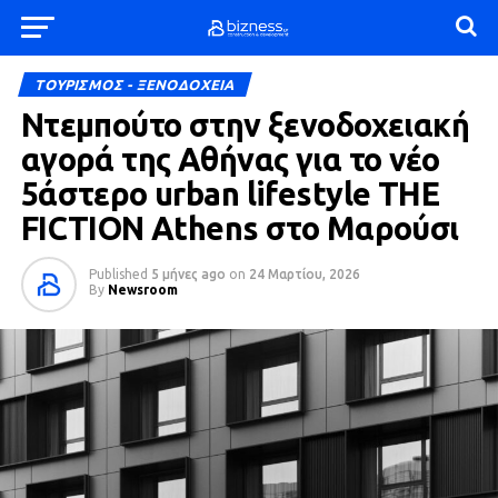
ΤΟΥΡΙΣΜΟΣ - ΞΕΝΟΔΟΧΕΙΑ
Ντεμπούτο στην ξενοδοχειακή
αγορά της Αθήνας για το νέο
5άστερο urban lifestyle THE
FICTION Athens στο Μαρούσι
Published
5 μήνες ago
on
24 Μαρτίου, 2026
By
Newsroom