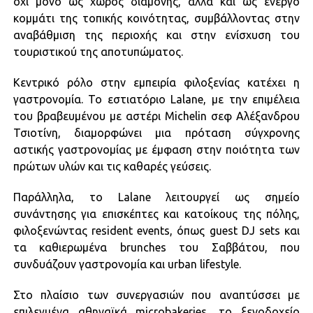
όχι μόνο ως χώρος διαμονής, αλλά και ως ενεργό
κομμάτι της τοπικής κοινότητας, συμβάλλοντας στην
αναβάθμιση της περιοχής και στην ενίσχυση του
τουριστικού της αποτυπώματος.
Κεντρικό ρόλο στην εμπειρία φιλοξενίας κατέχει η
γαστρονομία. Το εστιατόριο Lalane, με την επιμέλεια
του βραβευμένου με αστέρι Michelin σεφ Αλέξανδρου
Τσιοτίνη, διαμορφώνει μια πρόταση σύγχρονης
αστικής γαστρονομίας με έμφαση στην ποιότητα των
πρώτων υλών και τις καθαρές γεύσεις.
Παράλληλα, το Lalane λειτουργεί ως σημείο
συνάντησης για επισκέπτες και κατοίκους της πόλης,
φιλοξενώντας resident events, όπως guest DJ sets και
τα καθιερωμένα brunches του Σαββάτου, που
συνδυάζουν γαστρονομία και urban lifestyle.
Στο πλαίσιο των συνεργασιών που αναπτύσσει με
επιλεγμένα αθηναϊκά microbakeries, το ξενοδοχείο