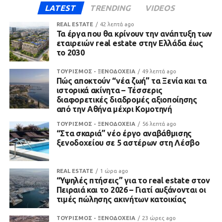
LATEST
TRENDING
VIDEOS
REAL ESTATE
42 λεπτά ago
Τα έργα που θα κρίνουν την ανάπτυξη των
εταιρειών real estate στην Ελλάδα έως
το 2030
ΤΟΥΡΙΣΜΟΣ - ΞΕΝΟΔΟΧΕΙΑ
49 λεπτά ago
Πώς αποκτούν “νέα ζωή” τα Ξενία και τα
ιστορικά ακίνητα – Τέσσερις
διαφορετικές διαδρομές αξιοποίησης
από την Αθήνα μέχρι Κομοτηνή
ΤΟΥΡΙΣΜΟΣ - ΞΕΝΟΔΟΧΕΙΑ
56 λεπτά ago
“Στα σκαριά” νέο έργο αναβάθμισης
ξενοδοχείου σε 5 αστέρων στη Λέσβο
REAL ESTATE
1 ώρα ago
“Υψηλές πτήσεις” για το real estate στον
Πειραιά και το 2026 – Γιατί αυξάνονται οι
τιμές πώλησης ακινήτων κατοικίας
ΤΟΥΡΙΣΜΟΣ - ΞΕΝΟΔΟΧΕΙΑ
23 ώρες ago