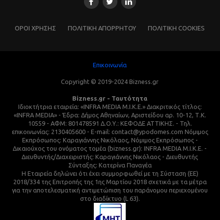
ΌΡΟΙ ΧΡΗΣΗΣ
ΠΟΛΙΤΙΚΗ ΑΠΟΡΡΗΤΟΥ
ΠΟΛΙΤΙΚΗ COOKIES
Επικοινωνία
Copyright © 2019-2024 Bizness.gr
Bizness.gr - Ταυτότητα
Ιδιοκτήτρια εταιρεία: «INFRA MEDIA M.I.K.E.» Διακριτικός τίτλος:
«INFRA MEDIA» - Έδρα: Δήμος Αθηναίων, Αριστείδου αρ. 10-12, Τ.Κ.
10559 - ΑΦΜ: 801478591 Δ.Ο.Υ.: ΚΕΦΟΔΕ ΑΤΤΙΚΗΣ. - Τηλ.
επικοινωνίας: 2130405600 - E-mail: contact@ypodomes.com Νόμιμος
Εκπρόσωπος: Καραγιάννης Νικόλαος, Νόμιμος Εκπρόσωπος -
Δικαιούχος του ονόματος τομέα (bizness.gr): INFRA MEDIA M.I.K.E. -
Διευθυντής/Διαχειριστής: Καραγιάννης Νικόλαος - Διευθυντής
Σύνταξης: Κατερίνα Παναγέα
Η Εταιρεία δηλώνει ότι έχει συμμορφωθεί με τη Σύσταση (ΕΕ)
2018/334 της Επιτροπής της 1ης Μαρτίου 2018 σχετικά με τα μέτρα
για την αποτελεσματική αντιμετώπιση του παράνομου περιεχομένου
στο διαδίκτυο (L 63).