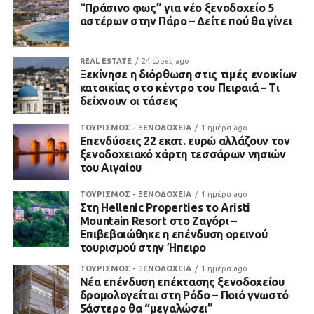
“Πράσινο φως” για νέο ξενοδοχείο 5
αστέρων στην Πάρο – Δείτε πού θα γίνει
REAL ESTATE
24 ώρες ago
Ξεκίνησε η διόρθωση στις τιμές ενοικίων
κατοικίας στο κέντρο του Πειραιά – Τι
δείχνουν οι τάσεις
ΤΟΥΡΙΣΜΟΣ - ΞΕΝΟΔΟΧΕΙΑ
1 ημέρα ago
Επενδύσεις 22 εκατ. ευρώ αλλάζουν τον
ξενοδοχειακό χάρτη τεσσάρων νησιών
του Αιγαίου
ΤΟΥΡΙΣΜΟΣ - ΞΕΝΟΔΟΧΕΙΑ
1 ημέρα ago
Στη Hellenic Properties το Aristi
Mountain Resort στο Ζαγόρι –
Επιβεβαιώθηκε η επένδυση ορεινού
τουρισμού στην Ήπειρο
ΤΟΥΡΙΣΜΟΣ - ΞΕΝΟΔΟΧΕΙΑ
1 ημέρα ago
Νέα επένδυση επέκτασης ξενοδοχείου
δρομολογείται στη Ρόδο – Ποιό γνωστό
5άστερο θα “μεγαλώσει”