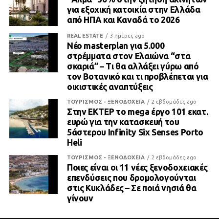
για εξοχική κατοικία στην Ελλάδα
από ΗΠΑ και Καναδά το 2026
REAL ESTATE
3 ημέρες ago
Νέο masterplan για 5.000
στρέμματα στον Ελαιώνα “στα
σκαριά” – Τι θα αλλάξει γύρω από
τον Βοτανικό και τι προβλέπεται για
οικιστικές αναπτύξεις
ΤΟΥΡΙΣΜΟΣ - ΞΕΝΟΔΟΧΕΙΑ
2 εβδομάδες ago
Στην ΕΚΤΕΡ το mega έργο 101 εκατ.
ευρώ για την κατασκευή του
5άστερου Infinity Six Senses Porto
Heli
ΤΟΥΡΙΣΜΟΣ - ΞΕΝΟΔΟΧΕΙΑ
2 εβδομάδες ago
Ποιες είναι οι 11 νέες ξενοδοχειακές
επενδύσεις που δρομολογούνται
στις Κυκλάδες – Σε ποιά νησιά θα
γίνουν