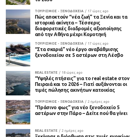
ΤΟΥΡΙΣΜΟΣ - ΞΕΝΟΔΟΧΕΙΑ
17 ώρες ago
Πώς αποκτούν “νέα ζωή” τα Ξενία και τα
ιστορικά ακίνητα – Τέσσερις
διαφορετικές διαδρομές αξιοποίησης
από την Αθήνα μέχρι Κομοτηνή
ΤΟΥΡΙΣΜΟΣ - ΞΕΝΟΔΟΧΕΙΑ
17 ώρες ago
“Στα σκαριά” νέο έργο αναβάθμισης
ξενοδοχείου σε 5 αστέρων στη Λέσβο
REAL ESTATE
18 ώρες ago
“Υψηλές πτήσεις” για το real estate στον
Πειραιά και το 2026 – Γιατί αυξάνονται οι
τιμές πώλησης ακινήτων κατοικίας
ΤΟΥΡΙΣΜΟΣ - ΞΕΝΟΔΟΧΕΙΑ
2 ημέρες ago
“Πράσινο φως” για νέο ξενοδοχείο 5
αστέρων στην Πάρο – Δείτε πού θα γίνει
REAL ESTATE
2 ημέρες ago
Ξεκίνησε η διόρθωση στις τιμές ενοικίων