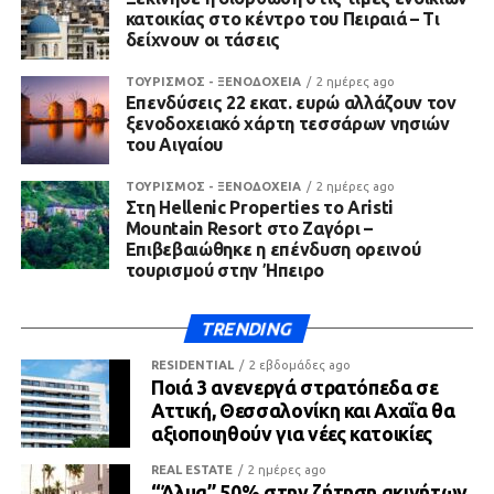
κατοικίας στο κέντρο του Πειραιά – Τι
δείχνουν οι τάσεις
ΤΟΥΡΙΣΜΟΣ - ΞΕΝΟΔΟΧΕΙΑ
2 ημέρες ago
Επενδύσεις 22 εκατ. ευρώ αλλάζουν τον
ξενοδοχειακό χάρτη τεσσάρων νησιών
του Αιγαίου
ΤΟΥΡΙΣΜΟΣ - ΞΕΝΟΔΟΧΕΙΑ
2 ημέρες ago
Στη Hellenic Properties το Aristi
Mountain Resort στο Ζαγόρι –
Επιβεβαιώθηκε η επένδυση ορεινού
τουρισμού στην Ήπειρο
TRENDING
RESIDENTIAL
2 εβδομάδες ago
Ποιά 3 ανενεργά στρατόπεδα σε
Αττική, Θεσσαλονίκη και Αχαΐα θα
αξιοποιηθούν για νέες κατοικίες
REAL ESTATE
2 ημέρες ago
“Άλμα” 50% στην ζήτηση ακινήτων