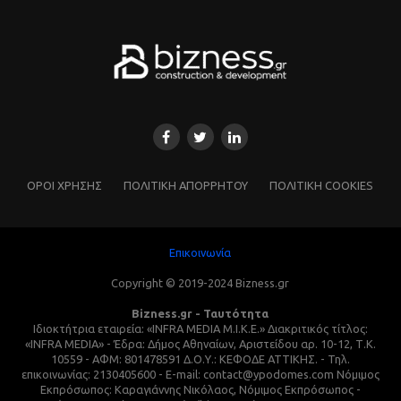
ΌΡΟΙ ΧΡΗΣΗΣ
ΠΟΛΙΤΙΚΗ ΑΠΟΡΡΗΤΟΥ
ΠΟΛΙΤΙΚΗ COOKIES
Επικοινωνία
Copyright © 2019-2024 Bizness.gr
Bizness.gr - Ταυτότητα
Ιδιοκτήτρια εταιρεία: «INFRA MEDIA M.I.K.E.» Διακριτικός τίτλος:
«INFRA MEDIA» - Έδρα: Δήμος Αθηναίων, Αριστείδου αρ. 10-12, Τ.Κ.
10559 - ΑΦΜ: 801478591 Δ.Ο.Υ.: ΚΕΦΟΔΕ ΑΤΤΙΚΗΣ. - Τηλ.
επικοινωνίας: 2130405600 - E-mail: contact@ypodomes.com Νόμιμος
Εκπρόσωπος: Καραγιάννης Νικόλαος, Νόμιμος Εκπρόσωπος -