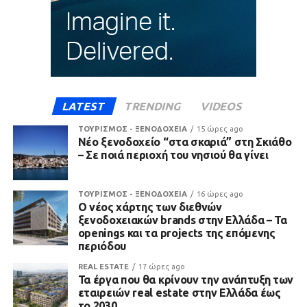
LATEST
TRENDING
VIDEOS
ΤΟΥΡΙΣΜΟΣ - ΞΕΝΟΔΟΧΕΙΑ
15 ώρες ago
Νέο ξενοδοχείο “στα σκαριά” στη Σκιάθο
– Σε ποιά περιοχή του νησιού θα γίνει
ΤΟΥΡΙΣΜΟΣ - ΞΕΝΟΔΟΧΕΙΑ
16 ώρες ago
Ο νέος χάρτης των διεθνών
ξενοδοχειακών brands στην Ελλάδα – Τα
openings και τα projects της επόμενης
περιόδου
REAL ESTATE
17 ώρες ago
Τα έργα που θα κρίνουν την ανάπτυξη των
εταιρειών real estate στην Ελλάδα έως
το 2030