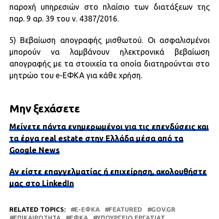
παροχή υπηρεσιών στο πλαίσιο των διατάξεων της
παρ. 9 αρ. 39 του ν. 4387/2016.
5) Βεβαίωση απογραφής μισθωτού. Οι ασφαλισμένοι
μπορούν να λαμβάνουν ηλεκτρονικά βεβαίωση
απογραφής με τα στοιχεία τα οποία διατηρούνται στο
μητρώο του e-ΕΦΚΑ για κάθε χρήση.
Μην ξεχάσετε
Μείνετε πάντα ενημερωμένοι για τις επενδύσεις και
τα έργα real estate στην Ελλάδα μέσα από τα
Google News
Αν είστε επαγγελματίας ή επιχείρηση, ακολουθήστε
μας στο LinkedIn
RELATED TOPICS:
E-ΕΦΚΑ
FEATURED
GOV.GR
ΕΠΙΚΑΙΡΌΤΗΤΑ
ΕΦΚΑ
ΥΠΟΥΡΓΕΊΟ ΕΡΓΑΣΊΑΣ